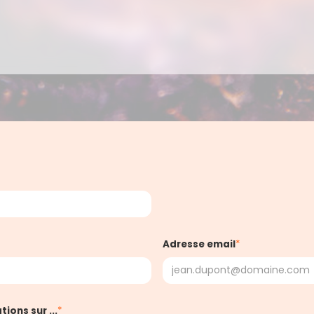
Adresse email
*
ions sur ...
*