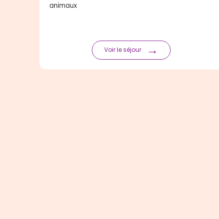
animaux
→
Voir le séjour
Plan
Développé par
Codelius, Agence Webflow