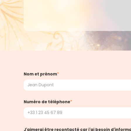
Nom et prénom
*
Numéro de téléphone
*
J'aimerai être recontacté car j'ai besoin d'informat