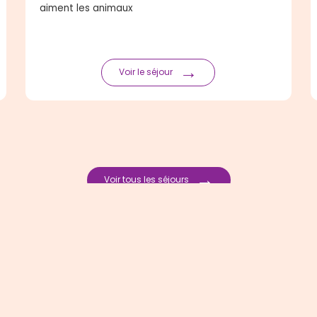
aiment les animaux
→
Voir le séjour
→
Voir tous les séjours
 du site
Nous contacter